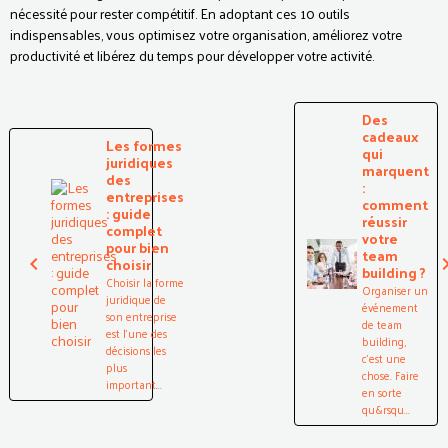
nécessité pour rester compétitif. En adoptant ces 10 outils
indispensables, vous optimisez votre organisation, améliorez votre
productivité et libérez du temps pour développer votre activité.
Des
cadeaux
Les formes
qui
juridiques
marquent
des
:
entreprises
comment
: guide
réussir
complet
votre
pour bien
team
choisir
building ?
Choisir la forme
Organiser un
juridique de
événement
son entreprise
de team
est l’une des
building,
décisions les
c’est une
plus
chose. Faire
important...
en sorte
qu&rsqu...