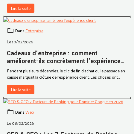
gros budgets ni aux dossiers de crédit interminables.
Lire la suite
Dans
Entreprise
Le 10/02/2026
Cadeaux d’entreprise : comment
améliorent-ils concrètement l’expérience
client ?
Pendant plusieurs décennies, le clic de fin d’achat ou le passage en
caisse marquait la clôture de l’expérience client. Les choses ont
énormément évolué depuis ces époques. Aujourd’hui, les entreprises
savent qu’une vraie relation client prend forme à la suite de la
Lire la suite
transaction. La forte concurrence sur le marché et la sollicitation
excessive des clients ont redistribué les cartes. Miser sur le bon
cadeau d’entreprise est le meilleur moyen de se démarquer dans ce
Dans
Web
contexte. Cet atout relationnel peut accentuer les émotions, et
donner plus de profondeur à l’image de marque. Comment s’en servir
Le 08/02/2026
au mieux ?