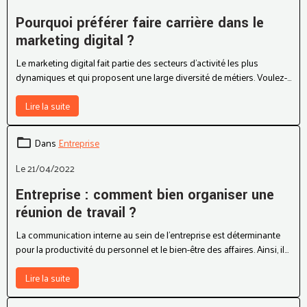
Le 28/06/2022
Pourquoi préférer faire carrière dans le
marketing digital ?
Le marketing digital fait partie des secteurs d’activité les plus
dynamiques et qui proposent une large diversité de métiers. Voulez-
vous découvrir les quelques avantages à préférer faire carrière dans
ce domaine ? Cette section en parle. Lisez donc !
Lire la suite
Dans
Entreprise
Le 21/04/2022
Entreprise : comment bien organiser une
réunion de travail ?
La communication interne au sein de l’entreprise est déterminante
pour la productivité du personnel et le bien-être des affaires. Ainsi, il
est très important de faire le point de temps en temps en organisant
des réunions avec vos collègues pour régler certaines
Lire la suite
problématiques. Voici les clés pour maitriser l’organisation de