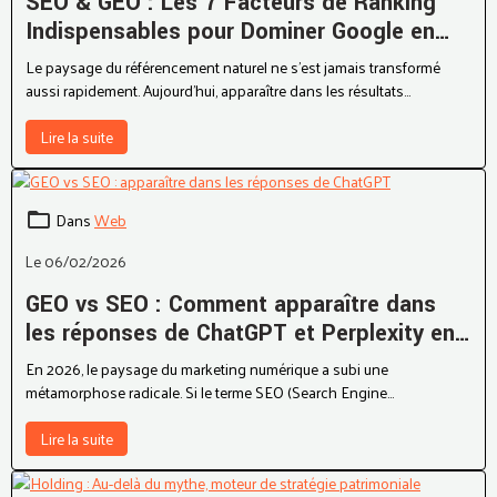
SEO & GEO : Les 7 Facteurs de Ranking
Indispensables pour Dominer Google en
2025
Le paysage du référencement naturel ne s'est jamais transformé
aussi rapidement. Aujourd'hui, apparaître dans les résultats
"classiques" de Google ne suffit plus. Avec l'émergence de l'AI
Overview (SGE) et l'essor du GEO (Generative Engine Optimization),
Lire la suite
les règles du jeu ont changé.
Dans
Web
Le 06/02/2026
GEO vs SEO : Comment apparaître dans
les réponses de ChatGPT et Perplexity en
2026 ?
En 2026, le paysage du marketing numérique a subi une
métamorphose radicale. Si le terme SEO (Search Engine
Optimization) résonne encore dans les couloirs des agences, il est
désormais indissociable d'un nouvel acronyme : le GEO (Generative
Lire la suite
Engine Optimization).