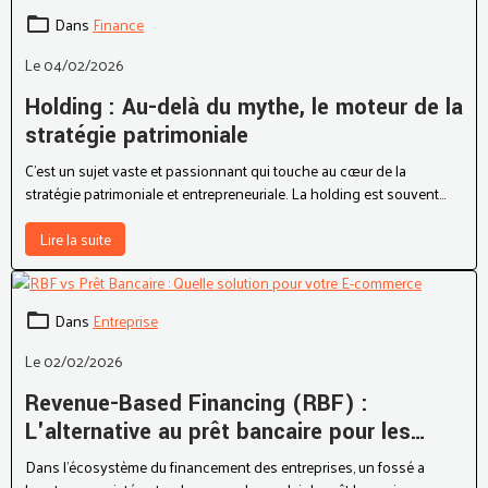
Dans
Finance
Le 04/02/2026
Holding : Au-delà du mythe, le moteur de la
stratégie patrimoniale
C'est un sujet vaste et passionnant qui touche au cœur de la
stratégie patrimoniale et entrepreneuriale. La holding est souvent
entourée d'un parfum de mystère ou de "montage complexe", alors
qu'il s'agit d'un outil très pragmatique.
Lire la suite
Dans
Entreprise
Le 02/02/2026
Revenue-Based Financing (RBF) :
L'alternative au prêt bancaire pour les
SaaS et E-commerces
Dans l'écosystème du financement des entreprises, un fossé a