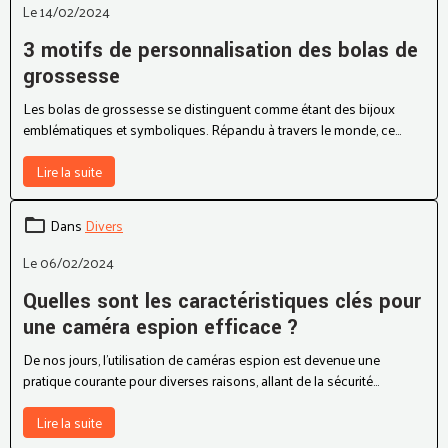
Le 14/02/2024
3 motifs de personnalisation des bolas de
grossesse
Les bolas de grossesse se distinguent comme étant des bijoux
emblématiques et symboliques. Répandu à travers le monde, ce
collier spécial renferme une petite boule qui émet un son apaisant
pour le bébé. Comme tous bijoux, les bolas de grossesse peuvent
Lire la suite
être personnalisés à volonté. Voici 3 motifs de personnalisation des
bolas de grossesse.
Dans
Divers
Le 06/02/2024
Quelles sont les caractéristiques clés pour
une caméra espion efficace ?
De nos jours, l’utilisation de caméras espion est devenue une
pratique courante pour diverses raisons, allant de la sécurité
personnelle à la surveillance discrète. Cependant, le marché regorge
de choix, ce qui peut rendre difficile la sélection de la caméra espion
Lire la suite