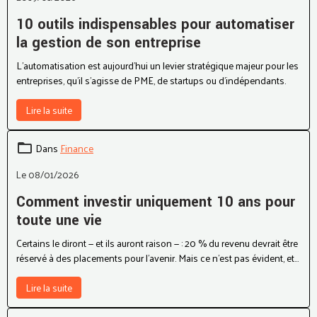
10 outils indispensables pour automatiser
la gestion de son entreprise
L’automatisation est aujourd’hui un levier stratégique majeur pour les
entreprises, qu’il s’agisse de PME, de startups ou d’indépendants.
Lire la suite
Dans
Finance
Le 08/01/2026
Comment investir uniquement 10 ans pour
toute une vie
Certains le diront — et ils auront raison — : 20 % du revenu devrait être
réservé à des placements pour l’avenir. Mais ce n’est pas évident, et
tout le monde ne peut pas le faire. Regardons donc d’autres
scénarios.
Lire la suite