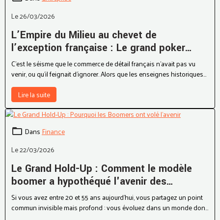
Le 26/03/2026
L’Empire du Milieu au chevet de
l’exception française : Le grand poker
Fnac Darty
C'est le séisme que le commerce de détail français n'avait pas vu
venir, ou qu'il feignait d'ignorer. Alors que les enseignes historiques
Fnac et Darty tentaient de panser les plaies d'une consommation
atone, un titan venu d'Orient a discrètement posé ses pions sur
Lire la suite
l'échiquier.
Dans
Finance
Le 22/03/2026
Le Grand Hold-Up : Comment le modèle
boomer a hypothéqué l'avenir des
générations suivantes
Si vous avez entre 20 et 55 ans aujourd'hui, vous partagez un point
commun invisible mais profond : vous évoluez dans un monde dont
les fondations ont été coulées pour d'autres.