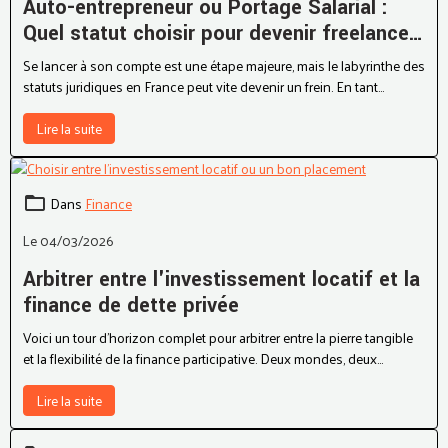
Auto-entrepreneur ou Portage Salarial :
Quel statut choisir pour devenir freelance
en 2026 ?
Se lancer à son compte est une étape majeure, mais le labyrinthe des
statuts juridiques en France peut vite devenir un frein. En tant
qu'expert en fiscalité, je rencontre souvent des indépendants
hésitants : faut-il privilégier la simplicité radicale de l’auto-
Lire la suite
entrepreneur (micro-entreprise) ou la sécurité protectrice du portage
salarial ?
Dans
Finance
Le 04/03/2026
Arbitrer entre l'investissement locatif et la
finance de dette privée
Voici un tour d’horizon complet pour arbitrer entre la pierre tangible
et la flexibilité de la finance participative. Deux mondes, deux
stratégies, mais un seul objectif : faire travailler votre capital.
Lire la suite