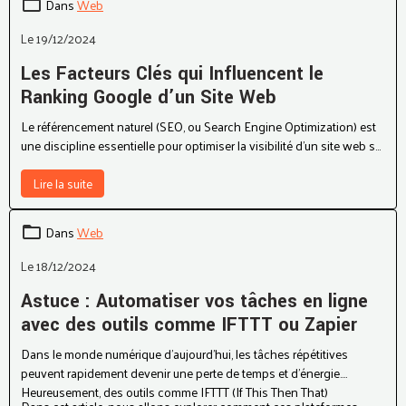
tirer le meilleur parti des plateformes sociales. Voici un guide de
Dans
Web
hacks qui vous aideront à booster votre visibilité et votre
engagement en ligne.
Le 19/12/2024
Les Facteurs Clés qui Influencent le
Ranking Google d’un Site Web
Le référencement naturel (SEO, ou Search Engine Optimization) est
une discipline essentielle pour optimiser la visibilité d’un site web sur
Google. En dehors des campagnes publicitaires (SEA, ou Search
Engine Advertising), plusieurs facteurs déterminent comment un site
Lire la suite
se positionne dans les résultats de recherche. Voici une exploration
détaillée des principaux éléments qui influencent le ranking Google,
Dans
Web
accompagnée de graphiques pour mieux comprendre leur impact.
Le 18/12/2024
Astuce : Automatiser vos tâches en ligne
avec des outils comme IFTTT ou Zapier
Dans le monde numérique d’aujourd’hui, les tâches répétitives
peuvent rapidement devenir une perte de temps et d’énergie.