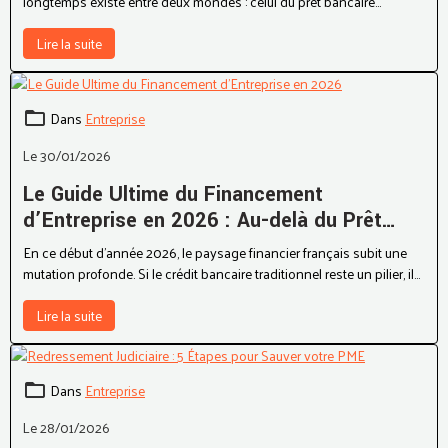
longtemps existé entre deux mondes : celui du prêt bancaire
traditionnel, rigide et souvent inaccessible aux jeunes pousses, et
celui du Venture Capital (VC), prestigieux mais extrêmement coûteux
Lire la suite
en capital social.
Dans
Entreprise
Le 30/01/2026
Le Guide Ultime du Financement
d’Entreprise en 2026 : Au-delà du Prêt
Bancaire
En ce début d'année 2026, le paysage financier français subit une
mutation profonde. Si le crédit bancaire traditionnel reste un pilier, il
n'est plus l'unique porte d'entrée pour les dirigeants.
Lire la suite
Dans
Entreprise
Le 28/01/2026