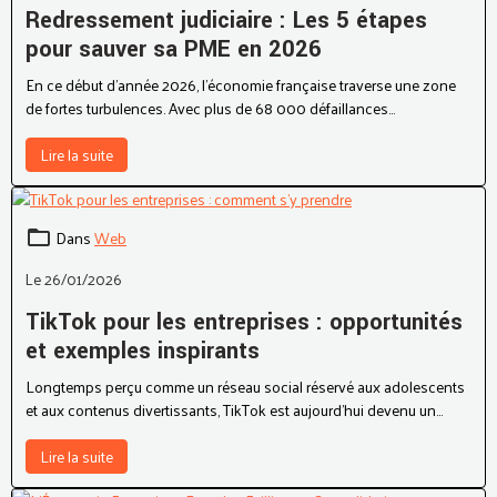
Redressement judiciaire : Les 5 étapes
pour sauver sa PME en 2026
En ce début d'année 2026, l'économie française traverse une zone
de fortes turbulences. Avec plus de 68 000 défaillances
enregistrées l'an dernier, le redressement judiciaire est devenu, bien
malgré lui, un sujet central pour de nombreux dirigeants de PME et
Lire la suite
d'ETI.
Dans
Web
Le 26/01/2026
TikTok pour les entreprises : opportunités
et exemples inspirants
Longtemps perçu comme un réseau social réservé aux adolescents
et aux contenus divertissants, TikTok est aujourd’hui devenu un
levier marketing incontournable pour les entreprises.
Lire la suite