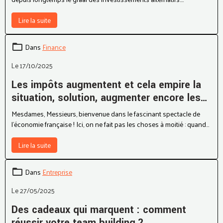
depuis longtemps le graal des investissements alternatifs.
Performances spectaculaires, stratégies avancées, diversification
exceptionnelle…
Lire la suite
Dans
Finance
Le 17/10/2025
Les impôts augmentent et cela empire la
situation, solution, augmenter encore les
impôts
Mesdames, Messieurs, bienvenue dans le fascinant spectacle de
l’économie française ! Ici, on ne fait pas les choses à moitié : quand
on invente une taxe, c’est rarement pour la supprimer. Et quand on
promet de « réduire les charges », c’est souvent une façon polie
Lire la suite
d’annoncer qu’elles vont prendre du poids de forme dans les
années à venir
Dans
Entreprise
Le 27/05/2025
Des cadeaux qui marquent : comment