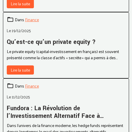
Lire la suite
Dans
Finance
Le 19/12/2025
Qu’est-ce qu’un private equity ?
Le private equity (capital-investissement en français) est souvent
présenté comme la classe d’actifs « secrète » qui a permis à des
start-ups de grandir, à des entreprises matures de se restructurer, ou
à des investisseurs d’obtenir des rendements supérieurs sur le long
Lire la suite
terme.
Dans
Finance
Le 11/12/2025
Fundora : La Révolution de
l’Investissement Alternatif Face à
l’Inaccessibilité des Hedge Funds
Dans l’univers de la finance moderne, les hedge funds représentent