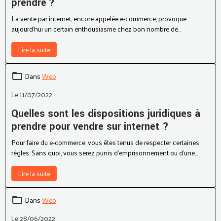
Réussir en e-commerce : comment s’y
prendre ?
La vente par internet, encore appelée e-commerce, provoque
aujourd’hui un certain enthousiasme chez bon nombre de
personnes. Cela est dû aux nombreux avantages qu’on peut y tirer. Il
est tout à fait possible de se faire une place d’honneur sur la toile en
Lire la suite
optant pour la vente par internet. Cependant, il est important de s’y
lancer convenablement. Découvrez dans cet article comment réussir
Dans
Web
en e-commerce.
Le 11/07/2022
Quelles sont les dispositions juridiques à
prendre pour vendre sur internet ?
Pour faire du e-commerce, vous êtes tenus de respecter certaines
règles. Sans quoi, vous serez punis d’emprisonnement ou d’une
amende de plusieurs milliers d’euros. En supposant que vous ne
désirez pas subir de telles condamnations, voici des dispositions à
Lire la suite
prendre pour vendre sur internet.
Dans
Web