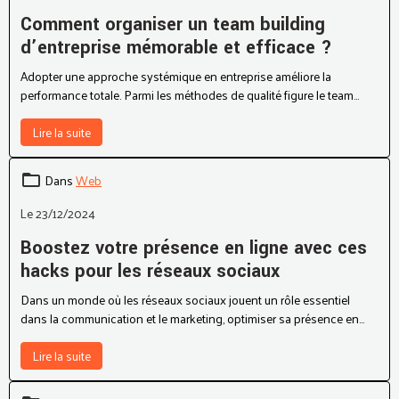
fiabilité et d’accompagnement.
Le 07/04/2025
Comment organiser un team building
d’entreprise mémorable et efficace ?
Adopter une approche systémique en entreprise améliore la
performance totale. Parmi les méthodes de qualité figure le team
building qui est une réponse efficace pour souder les équipes. Que
ce soit pour intégrer de nouveaux collaborateurs, célébrer une
Lire la suite
réussite ou simplement briser la routine, le team building séduit et
transforme les relations humaines au sein des organisations. Voici
Dans
Web
un guide pour concevoir un moment fédérateur et adapté à vos
besoins.
Le 23/12/2024
Boostez votre présence en ligne avec ces
hacks pour les réseaux sociaux
Dans un monde où les réseaux sociaux jouent un rôle essentiel
dans la communication et le marketing, optimiser sa présence en
ligne est devenu incontournable. Que vous soyez une entreprise
cherchant à élargir sa portée ou un influenceur souhaitant toucher
Lire la suite
un public plus large, il existe des astuces simples et efficaces pour