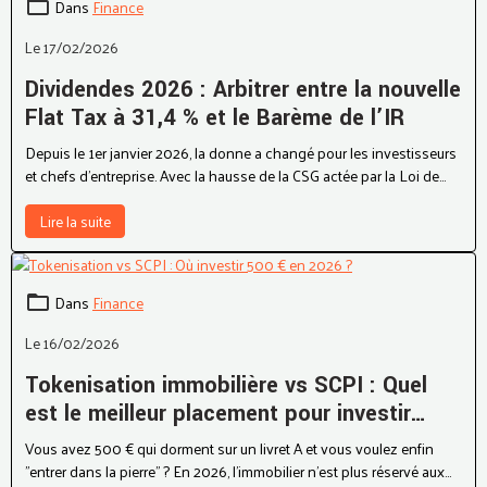
Dans
Finance
Le 17/02/2026
Dividendes 2026 : Arbitrer entre la nouvelle
Flat Tax à 31,4 % et le Barème de l’IR
Depuis le 1er janvier 2026, la donne a changé pour les investisseurs
et chefs d'entreprise. Avec la hausse de la CSG actée par la Loi de
Financement de la Sécurité Sociale, le Prélèvement Forfaitaire Unique
(PFU), ou « Flat Tax », a grimpé de 30 % à 31,4 %.
Lire la suite
Dans
Finance
Le 16/02/2026
Tokenisation immobilière vs SCPI : Quel
est le meilleur placement pour investir
avec moins de 500 € en 2026 ?
Vous avez 500 € qui dorment sur un livret A et vous voulez enfin
"entrer dans la pierre" ? En 2026, l'immobilier n'est plus réservé aux