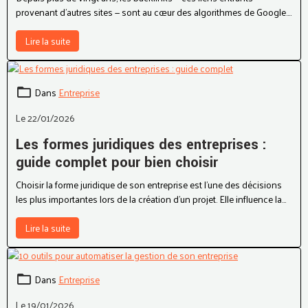
provenant d’autres sites — sont au cœur des algorithmes de Google.
Ils ont longtemps été considérés comme le principal facteur de
classement, à tel point qu’une industrie entière s’est développée
Lire la suite
autour de l’achat, de l’échange et de l’optimisation de liens.
Dans
Entreprise
Le 22/01/2026
Les formes juridiques des entreprises :
guide complet pour bien choisir
Choisir la forme juridique de son entreprise est l’une des décisions
les plus importantes lors de la création d’un projet. Elle influence la
fiscalité, la responsabilité du dirigeant, la crédibilité auprès des
partenaires, la facilité de développement et même la manière dont on
Lire la suite
peut vendre ou transmettre l’entreprise.
Dans
Entreprise
Le 19/01/2026