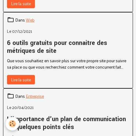
exception, puisque les résultats de l’introduction de l’IA pour
respecter les exigences des moteurs de recherche se sont révélés
Lire la suite
assez fructueux. Quel est alors l’avenir commun du SEO et de
l’intelligence artificielle ?
Dans
Web
Le 07/12/2021
6 outils gratuits pour connaitre des
métriques de site
Que vous souhaitiez en savoir plus sur votre propre site pour suivre
sa place ou que vous recherchiez comment votre concurrent fait
pour être meilleur, voici quelques outils gratuits pour en savoir plus.
Beaucoup de site permettent cette recherche, mais c'est payant!
Lire la suite
Voici une petite liste de sites gratuits.
Dans
Entreprise
Le 20/04/2021
L'importance d'un plan de communication
en quelques points clés