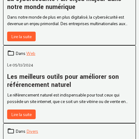
en tirer le meilleur parti.
La cybersécurité : un enjeu majeur dans
notre monde numérique
Dans notre monde de plus en plus digitalisé, la cybersécurité est
devenue un enjeu primordial. Des entreprises multinationales aux
particuliers, nous sommes tous exposés à des risques en ligne. Qu'il
s'agisse de protéger nos données personnelles, de sécuriser nos
Lire la suite
transactions en ligne ou de prévenir les attaques de pirates
informatiques, la cybersécurité est devenue une nécessité absolue.
Dans
Web
Le 05/11/2024
Les meilleurs outils pour améliorer son
référencement naturel
Le référencement naturel est indispensable pour tout ceux qui
possède un site internet, que ce soit un site vitrine ou de vente en
ligne.
Lire la suite
Dans
Divers