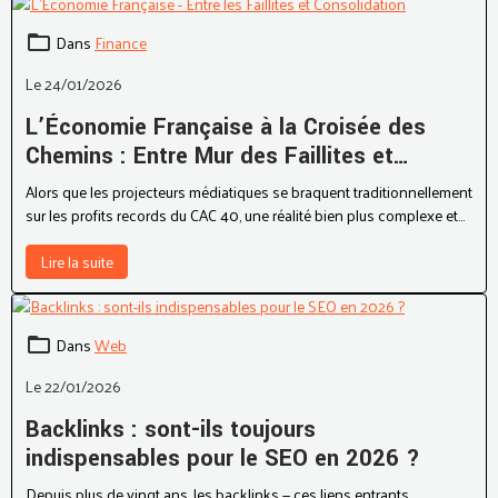
Dans
Finance
Le 24/01/2026
L’Économie Française à la Croisée des
Chemins : Entre Mur des Faillites et
Grandes Manœuvres de Consolidation
Alors que les projecteurs médiatiques se braquent traditionnellement
sur les profits records du CAC 40, une réalité bien plus complexe et
contrastée se dessine dans les coulisses de l’économie réelle.
Lire la suite
Dans
Web
Le 22/01/2026
Backlinks : sont-ils toujours
indispensables pour le SEO en 2026 ?
Depuis plus de vingt ans, les backlinks — ces liens entrants