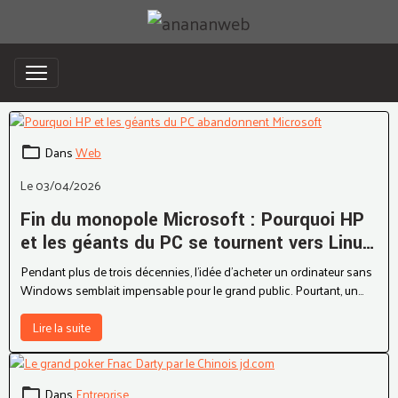
Dans
Web
Le 03/04/2026
Fin du monopole Microsoft : Pourquoi HP
et les géants du PC se tournent vers Linux
?
Pendant plus de trois décennies, l'idée d'acheter un ordinateur sans
Windows semblait impensable pour le grand public. Pourtant, un
séisme technologique est en train de secouer la Silicon Valley.
Lire la suite
Dans
Entreprise