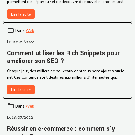
Les jeux participent énormément à l’évolution des enfants. Ils
permettent de s’épanouir et de découvrir de nouvelles choses tout
en s’amusant. Pour développer l’apprentissage de votre enfant, vous
pouvez recourir aux jeux éducatifs. Ces jeux, en plus de stimuler votre
Lire la suite
enfant, offrent plusieurs autres avantages. Dans la suite de cet article,
découvrez donc ces avantages.
Dans
Web
Le 30/09/2022
Comment utiliser les Rich Snippets pour
améliorer son SEO ?
Chaque jour, des milliers de nouveaux contenus sont ajoutés sur le
net. Ces contenus sont destinés aux millions d’internautes qui
surfent sur les innombrables sites présents sur le web. Afin
d’accroître la visibilité de leurs contenus, les spécialistes ont recours
Lire la suite
à certains outils SEO spéciaux, dont les Rich Snippets. Qu’est-ce
qu’un Rich Snippet ? Comment les utiliser pour améliorer son SEO ?
Dans
Web
Plus de détails dans cet article.
Le 18/07/2022