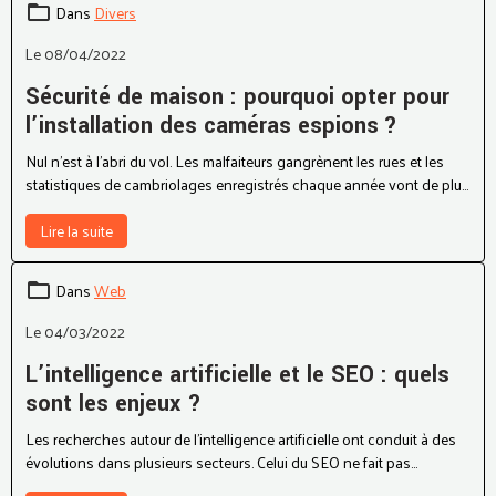
séances de réunions efficaces.
Dans
Divers
Le 08/04/2022
Sécurité de maison : pourquoi opter pour
l’installation des caméras espions ?
Nul n’est à l’abri du vol. Les malfaiteurs gangrènent les rues et les
statistiques de cambriolages enregistrés chaque année vont de plus
en plus croissantes. Alors, pour ne pas être la prochaine victime,
nous vous conseillons d’installer impérativement des dispositifs de
Lire la suite
sécurité. Les dispositifs les plus connus sont les caméras espions
installés dans les quatre coins de votre maison. Découvrez dans les
Dans
Web
lignes qui suivent les réelles raisons pour lesquelles il est impératif
d’installer des caméras espions à la maison.
Le 04/03/2022
L’intelligence artificielle et le SEO : quels
sont les enjeux ?
Les recherches autour de l’intelligence artificielle ont conduit à des
évolutions dans plusieurs secteurs. Celui du SEO ne fait pas