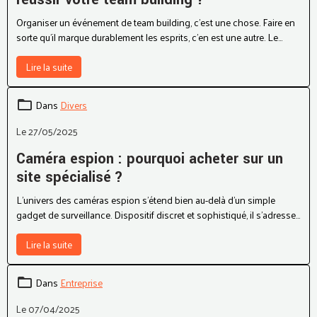
réussir votre team building ?
Organiser un événement de team building, c’est une chose. Faire en
sorte qu’il marque durablement les esprits, c’en est une autre. Le
secret ? Des cadeaux choisis avec soin, qui dépassent la simple
formalité pour devenir de véritables vecteurs de cohésion. Car oui,
Lire la suite
bien choisis, ils transforment une activité sympathique en souvenir
mémorable que chacun emportera avec plaisir.
Dans
Divers
Le 27/05/2025
Caméra espion : pourquoi acheter sur un
site spécialisé ?
L’univers des caméras espion s’étend bien au-delà d’un simple
gadget de surveillance. Dispositif discret et sophistiqué, il s’adresse
aujourd’hui à un public exigeant en matière de sécurité et de
discrétion. Face à cette évolution, la question du canal d’achat
Lire la suite
devient cruciale. Acheter une caméra espion sur un site spécialisé ne
constitue pas un simple acte commercial. Il s’agit d’un choix
Dans
Entreprise
stratégique qui répond à des critères précis de performance, de