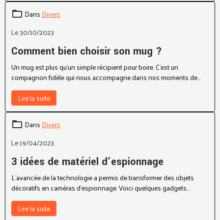
idéale. Afin de vous orienter dans cette quête, découvrez ici quelques
caractéristiques qui distinguent une caméra espion efficace.
Dans
Divers
Le 30/10/2023
Comment bien choisir son mug ?
Un mug est plus qu’un simple récipient pour boire. C’est un
compagnon fidèle qui nous accompagne dans nos moments de
détente, de travail ou de convivialité.
Lire la suite
Dans
Divers
Le 19/04/2023
3 idées de matériel d’espionnage
L’avancée de la technologie a permis de transformer des objets
décoratifs en caméras d’espionnage. Voici quelques gadgets
d’espionnage discrets.
Lire la suite