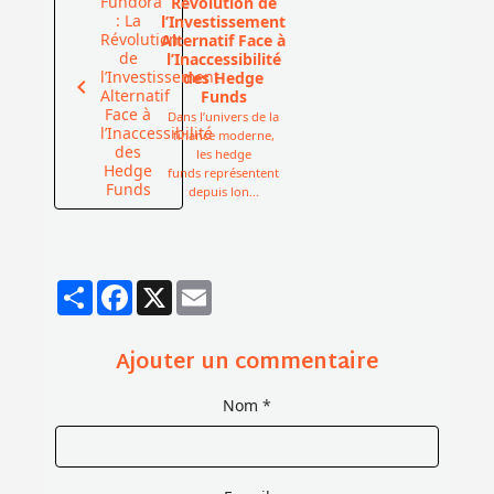
Révolution de
l’Investissement
Alternatif Face à
l’Inaccessibilité
des Hedge
Funds
Dans l’univers de la
finance moderne,
les hedge
funds représentent
depuis lon...
Partager
Facebook
X
Email
Ajouter un commentaire
Nom