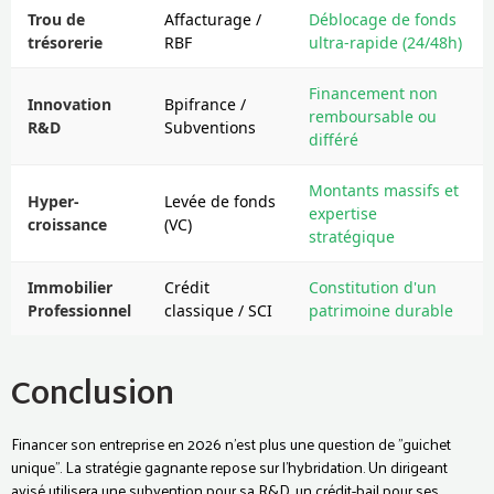
Trou de
Affacturage /
Déblocage de fonds
trésorerie
RBF
ultra-rapide (24/48h)
Financement non
Innovation
Bpifrance /
remboursable ou
R&D
Subventions
différé
Montants massifs et
Hyper-
Levée de fonds
expertise
croissance
(VC)
stratégique
Immobilier
Crédit
Constitution d'un
Professionnel
classique / SCI
patrimoine durable
Conclusion
Financer son entreprise en 2026 n'est plus une question de "guichet
unique". La stratégie gagnante repose sur l'hybridation. Un dirigeant
avisé utilisera une subvention pour sa R&D, un crédit-bail pour ses