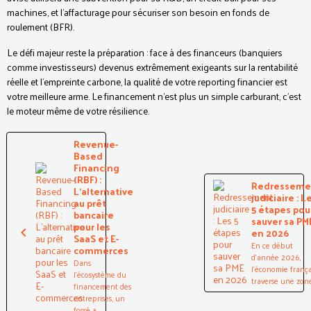
machines, et l'affacturage pour sécuriser son besoin en fonds de
roulement (BFR).
Le défi majeur reste la préparation : face à des financeurs (banquiers
comme investisseurs) devenus extrêmement exigeants sur la rentabilité
réelle et l'empreinte carbone, la qualité de votre reporting financier est
votre meilleure arme. Le financement n'est plus un simple carburant, c'est
le moteur même de votre résilience.
Revenue-
Based
Financing
(RBF) :
Redresseme
L'alternative
judiciaire : L
au prêt
5 étapes pou
bancaire
sauver sa PM
pour les
en 2026
SaaS et E-
En ce début
commerces
d'année 2026,
Dans
l'économie franç
l'écosystème du
traverse une zone.
financement des
entreprises, un
fossé a